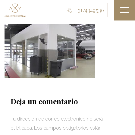
3174349530
Deja un comentario
Tu dirección de correo electrónico no será
publicada.
Los campos obligatorios están