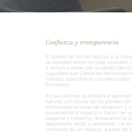
Confianza y transparencia
El diseño de formas básicas y el min
se complementan en total equilibrio 
e invitan a entrar por la calidez del e
seguridad que Contactar Microfinanci
clientes, para ofrecer con efectividad
financieros.
En sus oficinas se destaca el aprovec
natural, con ayuda de los paneles de v
distribuidas en áreas de recepción y c
visualmente el espacio y hacen ver un
elegante y moderna, destacando la ac
desempeño social y ambiental. Un ent
comienzo de un negocio, a partir de l