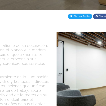
Share on Twitter
Share 
imalismo de su decoración,
con el blanco y la madera,
spacio, que transmite la
era le propone a sus
 y serenidad sus servicios
hamiento de la iluminación
idrio y las luces indirectas
irculaciones que unifican
 área de trabajo sobria,
tividad de la marca en su
orno ideal para el
os sueños de sus clientes.