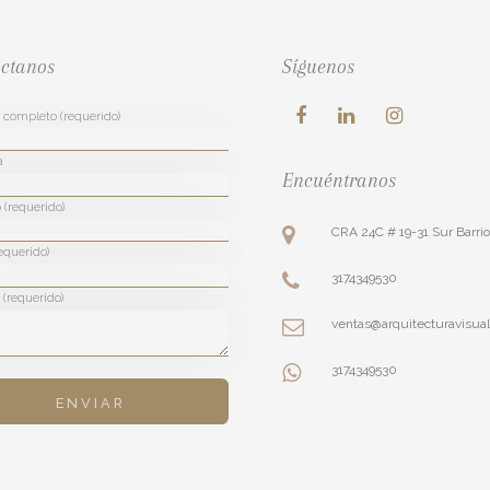
ctanos
Síguenos
completo (requerido)
a
Encuéntranos
 (requerido)
CRA 24C # 19-31 Sur Barri
equerido)
3174349530
(requerido)
ventas@arquitecturavisua
3174349530