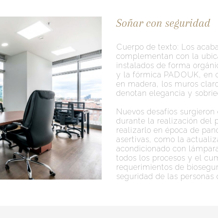
Soñar con seguridad
Cuerpo de texto: Los acab
complementan con la ubicac
instalados de forma orgáni
y la fórmica PADOUK, en c
en madera, los muros claros
denotan elegancia y sobrie
Nuevos desafíos surgieron 
durante la realización del 
realizarlo en época de pan
asertivas, como la actualiz
acondicionado con lámpara
todos los procesos y el cu
requerimientos de bioseguri
seguridad de las personas q