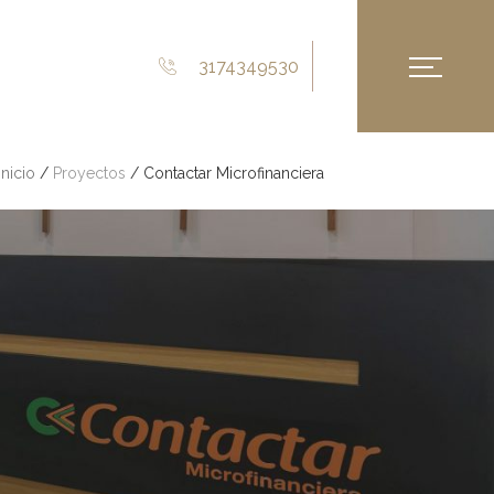
3174349530
Inicio
/
Proyectos
/ Contactar Microfinanciera