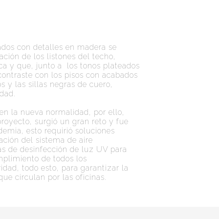
ados con detalles en madera se
ión de los listones del techo,
ca y que, junto a los tonos plateados
ontraste con los pisos con acabados
 y las sillas negras de cuero,
dad.
en la nueva normalidad, por ello,
proyecto, surgió un gran reto y fue
demia, esto requirió soluciones
ación del sistema de aire
s de desinfección de luz UV para
mplimiento de todos los
dad, todo esto, para garantizar la
ue circulan por las oficinas.