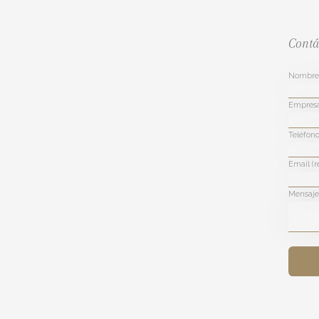
Contá
Nombre 
Empres
Teléfono
Email (r
Mensaje 