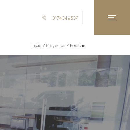
3174349530
Inicio
/
Proyectos
/ Porsche