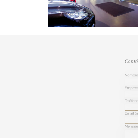
Contá
Nombre 
Empres
Teléfono
Email (r
Mensaje 