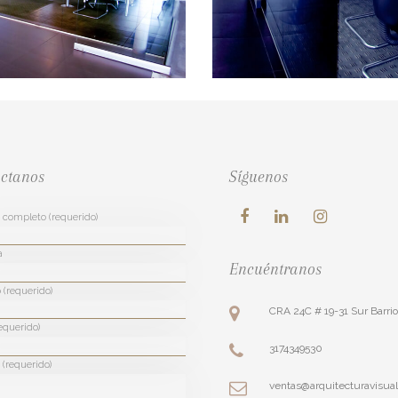
ctanos
Síguenos
completo (requerido)
a
Encuéntranos
 (requerido)
CRA 24C # 19-31 Sur Barri
equerido)
3174349530
(requerido)
ventas@arquitecturavisua