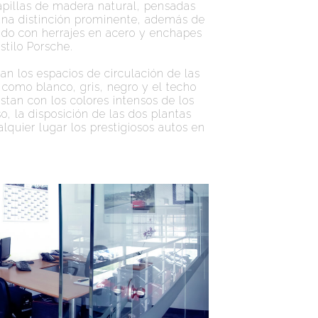
apillas de madera natural, pensadas
 una distinción prominente, además de
ado con herrajes en acero y enchapes
stilo Porsche.
an los espacios de circulación de las
 como blanco, gris, negro y el techo
stan con los colores intensos de los
o, la disposición de las dos plantas
lquier lugar los prestigiosos autos en