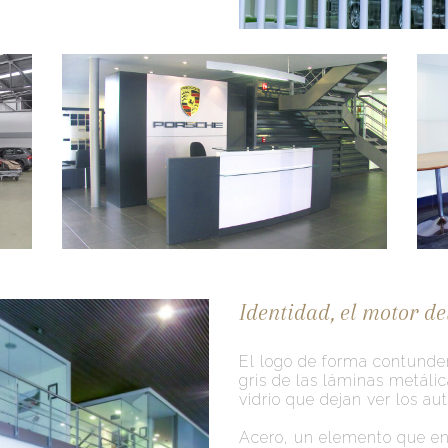
Identidad, el motor de
El logo de forma contunden
gris de las láminas metáli
vidrio que dejan ver los au
Acero, un elemento que en