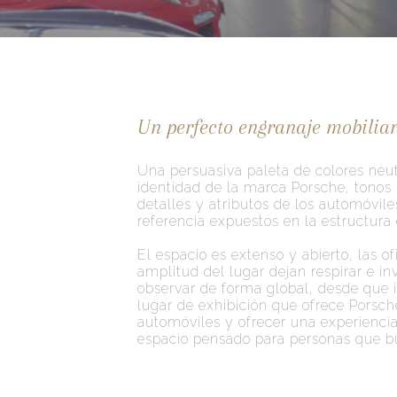
Un perfecto engranaje mobiliar
Una persuasiva paleta de colores neut
identidad de la marca Porsche, tonos 
detalles y atributos de los automóvile
referencia expuestos en la estructura 
El espacio es extenso y abierto, las ofi
amplitud del lugar dejan respirar e inv
observar de forma global, desde que in
lugar de exhibición que ofrece Porsch
automóviles y ofrecer una experiencia
espacio pensado para personas que bu