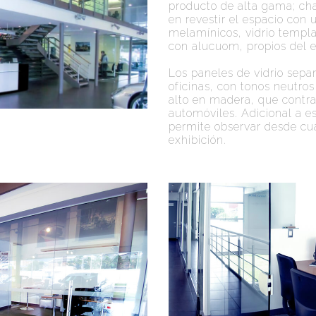
producto de alta gama; ch
en revestir el espacio con
melamínicos, vidrio templ
con alucuom, propios del e
Los paneles de vidrio separ
oficinas, con tonos neutros
alto en madera, que contra
automóviles. Adicional a es
permite observar desde cua
exhibición.