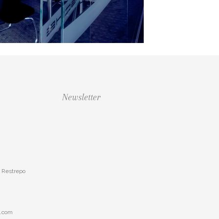
Newsletter
o Restrepo
l.com