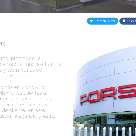
Share on Twitter
Share 
io
ros, propios de la
pensados para resaltar los
s y los metales de
de exhibición.
cinas en vidrio y la
itan a los clientes a
gresan, las oficinas y el
e para presentar sus
 de cliente, en este
scan elegancia y estilo.