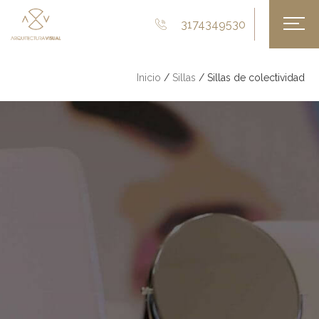
3174349530
Inicio
/
Sillas
/ Sillas de colectividad