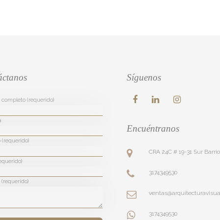
áctanos
Síguenos
completo (requerido)
a
Encuéntranos
 (requerido)
CRA 24C # 19-31 Sur Barri
equerido)
3174349530
(requerido)
ventas@arquitecturavisua
3174349530