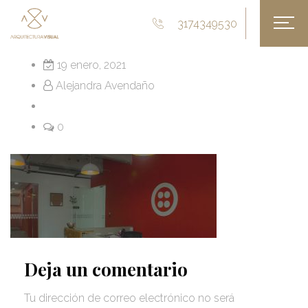
3174349530
19 enero, 2021
Alejandra Avendaño
0
Deja un comentario
Tu dirección de correo electrónico no será