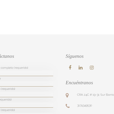
áctanos
Síguenos
completo (requerido)
a
Encuéntranos
 (requerido)
CRA 24C # 19-31 Sur Barri
equerido)
3174349530
(requerido)