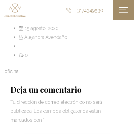
3174349530
15 agosto, 2020
Alejandra Avendaño
0
oficina
Deja un comentario
Tu dirección de correo electrónico no será
publicada.
Los campos obligatorios están
marcados con
*