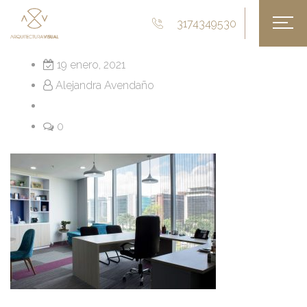
3174349530
19 enero, 2021
Alejandra Avendaño
0